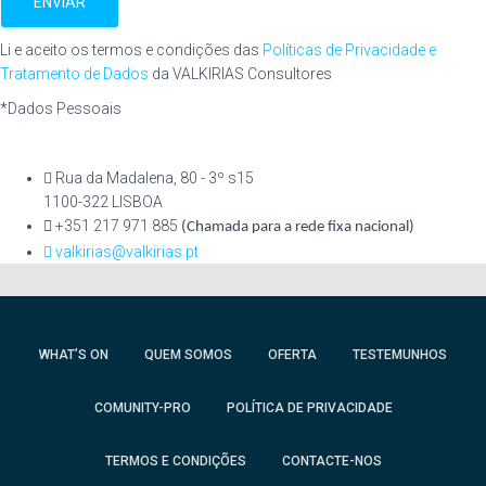
ENVIAR
Li e aceito os termos e condições das
Políticas de Privacidade e
Tratamento de Dados
da VALKIRIAS Consultores
*Dados Pessoais
Rua da Madalena, 80 - 3º s15
1100-322 LISBOA
+351 217 971 885
(Chamada para a rede fixa nacional)
valkirias@valkirias.pt
WHAT’S ON
QUEM SOMOS
OFERTA
TESTEMUNHOS
COMUNITY-PRO
POLÍTICA DE PRIVACIDADE
TERMOS E CONDIÇÕES
CONTACTE-NOS