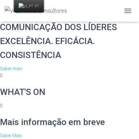
PT
DESDE 1993 NA VANGUARDA DA
A
L
COMUNICAÇÃO DOS LÍDERES
T
E
EXCELÊNCIA. EFICÁCIA.
R
N
A
CONSISTÊNCIA
R
A
Saber mais
N
A
V
E
WHAT'S ON
G
A
Ç
Ã
O
Mais informação em breve
Saber Mais